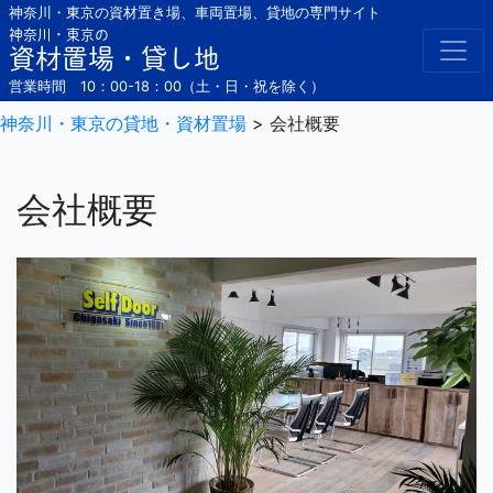
Skip
神奈川・東京の資材置き場、車両置場、貸地の専門サイト
to
神奈川・東京の
資材置場・貸し地
content
営業時間 10：00-18：00（土・日・祝を除く）
神奈川・東京の貸地・資材置場
>
会社概要
会社概要