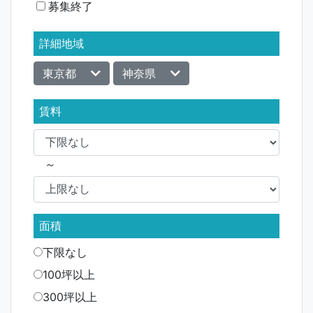
ョ
募集終了
ン
詳細地域
東京都
神奈県
賃料
～
面積
下限なし
100坪以上
300坪以上