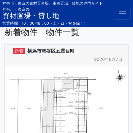
Skip
神奈川・東京の資材置き場、車両置場、貸地の専門サイト
to
神奈川・東京の
資材置場・貸し地
content
営業時間 10：00-18：00（土・日・祝を除く）
新着物件 物件一覧
新着
横浜市瀬谷区五貫目町
2026年8月7日