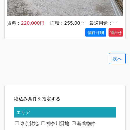
賃料：
220,000円
面積：255.00㎡ 最適用途：ー
物件詳細
投
次へ
稿
ナ
ビ
絞込み条件を指定する
ゲ
ー
エリア
シ
東京貸地
神奈川貸地
新着物件