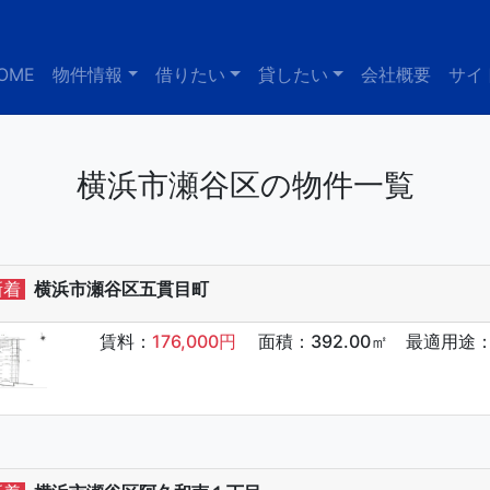
OME
物件情報
借りたい
貸したい
会社概要
サイ
横浜市瀬谷区の物件一覧
新着
横浜市瀬谷区五貫目町
賃料：
176,000円
面積：392.00㎡ 最適用途