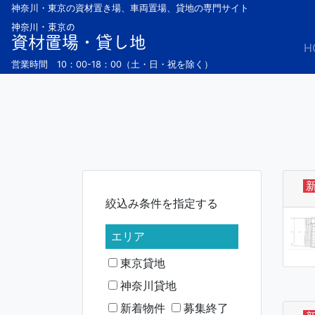
Skip
神奈川・東京の資材置き場、車両置場、貸地の専門サイト
to
神奈川・東京の
資材置場・貸し地
content
H
営業時間 10：00-18：00（土・日・祝を除く）
絞込み条件を指定する
エリア
東京貸地
神奈川貸地
新着物件
募集終了