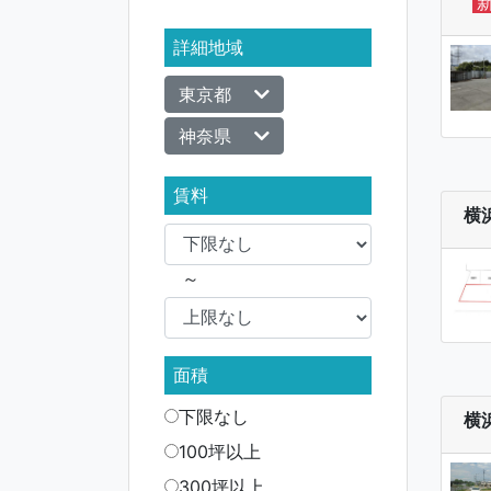
詳細地域
東京都
神奈県
賃料
横
～
面積
下限なし
横
100坪以上
300坪以上