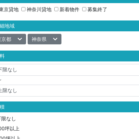
東京貸地
神奈川貸地
新着物件
募集終了
細地域
東京都
神奈県
料
～
積
下限なし
100坪以上
300坪以上