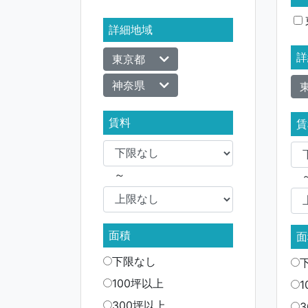
詳細地域
詳
東京都
神奈県
賃料
賃
～
面積
面
下限なし
100坪以上
300坪以上