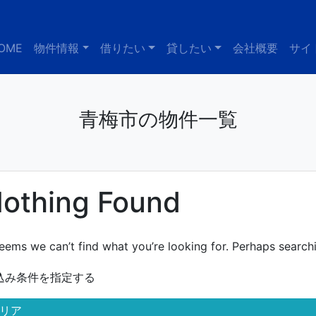
OME
物件情報
借りたい
貸したい
会社概要
サイ
青梅市の物件一覧
othing Found
seems we can’t find what you’re looking for. Perhaps search
込み条件を指定する
リア