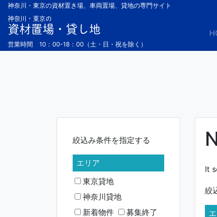
Skip
神奈川・東京の資材置き場、車両置場、貸地の専門サイト
to
神奈川・東京の
資材置場・貸し地
content
H
営業時間 10：00-18：00（土・日・祝を除く）
N
絞込み条件を指定する
エリア
It 
東京貸地
絞
神奈川貸地
新着物件
募集終了
エ