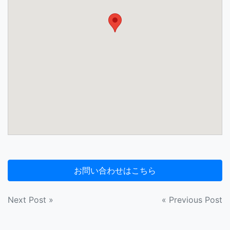
投
Next Post »
« Previous Post
稿