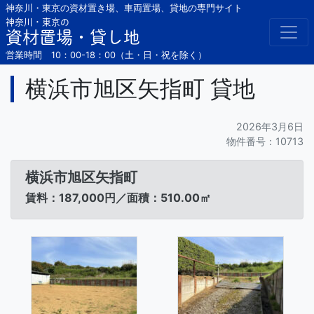
Skip
神奈川・東京の資材置き場、車両置場、貸地の専門サイト
to
神奈川・東京の
資材置場・貸し地
content
営業時間 10：00-18：00（土・日・祝を除く）
横浜市旭区矢指町 貸地
2026年3月6日
物件番号：10713
横浜市旭区矢指町
賃料：187,000円／面積：510.00㎡