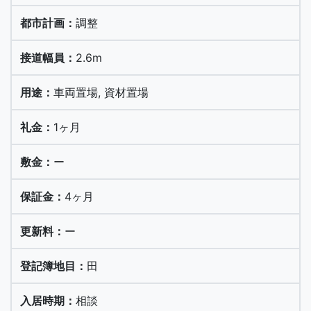
調整
2.6m
車両置場, 資材置場
1ヶ月
ー
4ヶ月
ー
田
相談