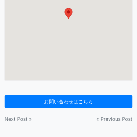
投
Next Post »
« Previous Post
稿