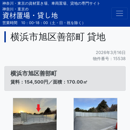
Skip
神奈川・東京の資材置き場、車両置場、貸地の専門サイト
to
神奈川・東京の
資材置場・貸し地
content
営業時間 10：00-18：00（土・日・祝を除く）
横浜市旭区善部町 貸地
2026年3月16日
物件番号：15538
横浜市旭区善部町
賃料：154,500円／面積：170.00㎡