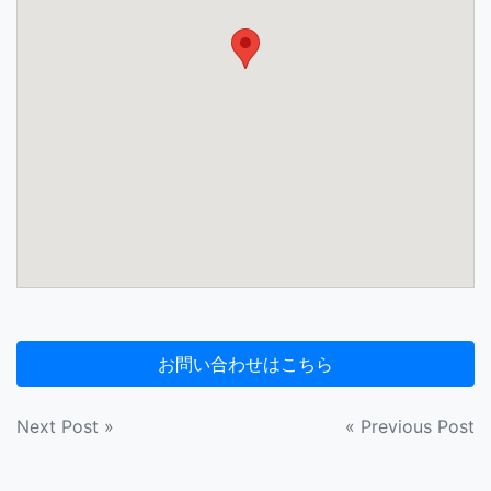
投
Next Post »
« Previous Post
稿