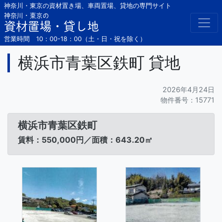
Skip
神奈川・東京の資材置き場、車両置場、貸地の専門サイト
to
神奈川・東京の
資材置場・貸し地
content
営業時間 10：00-18：00（土・日・祝を除く）
横浜市青葉区鉄町 貸地
2026年4月24日
物件番号：15771
横浜市青葉区鉄町
賃料：550,000円／面積：643.20㎡