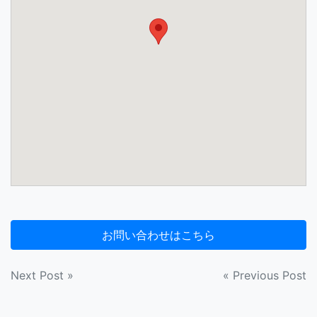
投
Next Post »
« Previous Post
稿