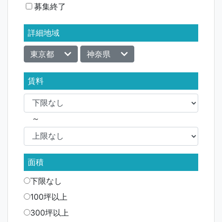
募集終了
ョ
ン
詳細地域
東京都
神奈県
賃料
～
面積
下限なし
100坪以上
300坪以上