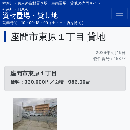
Skip
神奈川・東京の資材置き場、車両置場、貸地の専門サイト
to
神奈川・東京の
資材置場・貸し地
content
営業時間 10：00-18：00（土・日・祝を除く）
座間市東原１丁目 貸地
2026年5月19日
物件番号：15877
座間市東原１丁目
賃料：330,000円／面積：986.00㎡