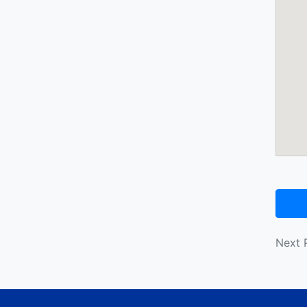
投
Next 
稿
ナ