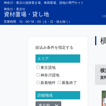
Skip
神奈川・東京の資材置き場、車両置場、貸地の専門サイト
to
神奈川・東京の
資材置場・貸し地
content
H
営業時間 10：00-18：00（土・日・祝を除く）
絞込み条件を指定する
エリア
東京貸地
横
神奈川貸地
賃料
新着物件
募集終了
詳細地域
東京都