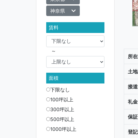
神奈県
賃料
～
所在
土地
面積
接道
下限なし
100坪以上
礼金
300坪以上
保証
500坪以上
1000坪以上
登記