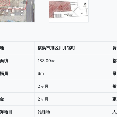
地
横浜市旭区川井宿町
賃
面積
183.00㎡
都
幅員
6m
最
2ヶ月
敷
金
2ヶ月
更
簿地目
雑種地
入