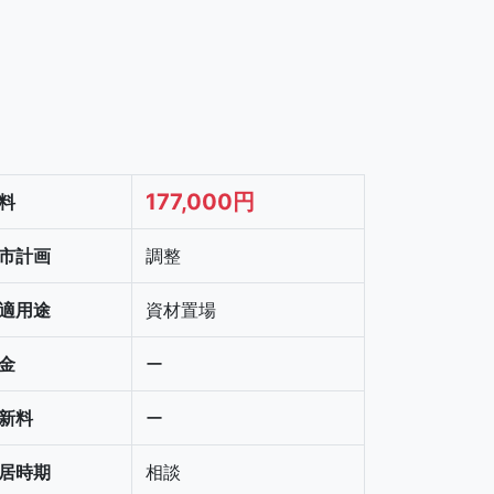
177,000円
料
市計画
調整
適用途
資材置場
金
ー
新料
ー
居時期
相談