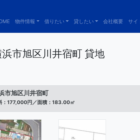
OME
物件情報
借りたい
貸したい
会社概要
サイ
横浜市旭区川井宿町 貸地
浜市旭区川井宿町
：177,000円／面積：183.00㎡