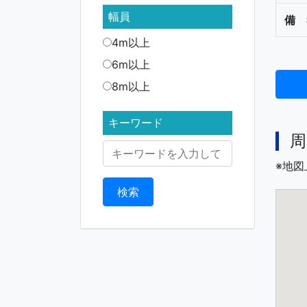
幅員
備 
4m以上
6m以上
8m以上
キーワード
周
※地