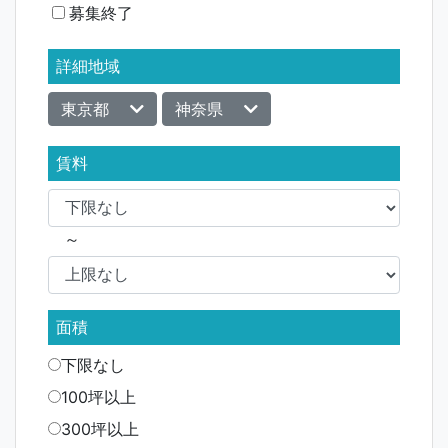
募集終了
ョ
ン
詳細地域
東京都
神奈県
賃料
～
面積
下限なし
100坪以上
300坪以上