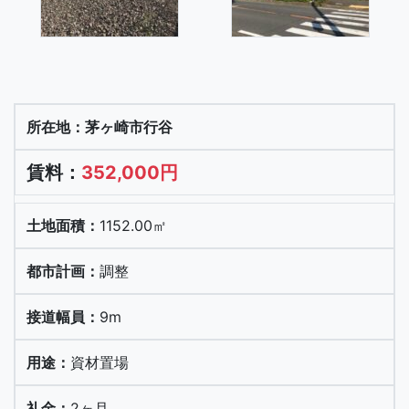
茅ヶ崎市行谷
352,000円
1152.00㎡
調整
9m
資材置場
2ヶ月