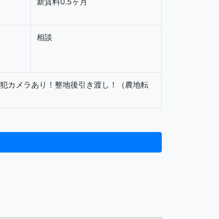
新賃料0.5ヶ月
相談
防犯カメラあり！整地後引き渡し！（農地転