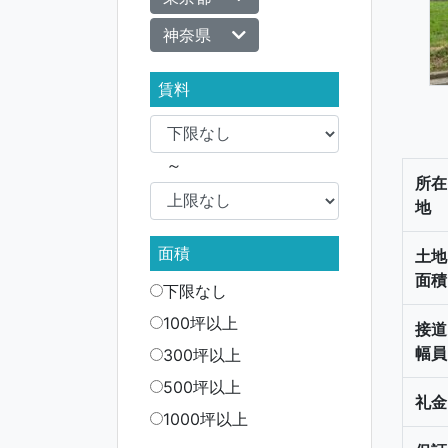
神奈県
賃料
～
所在
地
面積
土地
面積
下限なし
100坪以上
接道
幅員
300坪以上
500坪以上
礼金
1000坪以上