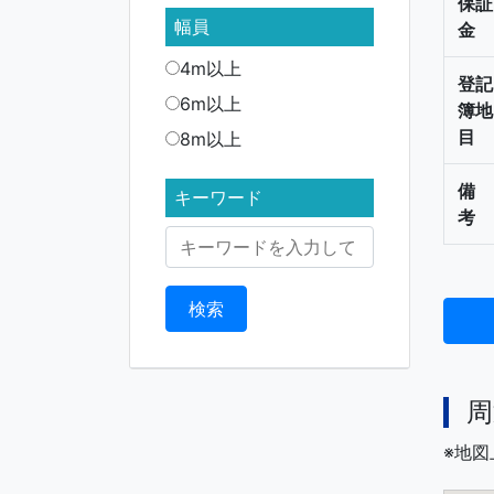
保証
幅員
金
4m以上
登記
6m以上
簿地
目
8m以上
備
キーワード
考
周
※地