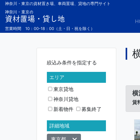
Skip
神奈川・東京の資材置き場、車両置場、貸地の専門サイト
to
神奈川・東京の
資材置場・貸し地
content
H
営業時間 10：00-18：00（土・日・祝を除く）
絞込み条件を指定する
エリア
東京貸地
横
神奈川貸地
賃料
新着物件
募集終了
詳細地域
東京都