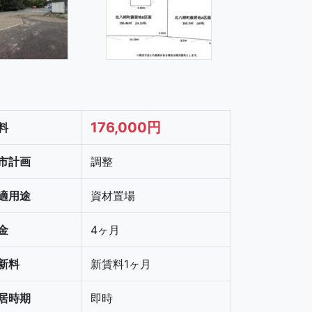
176,000円
料
市計画
調整
適用途
資材置場
金
4ヶ月
新料
新賃料1ヶ月
居時期
即時