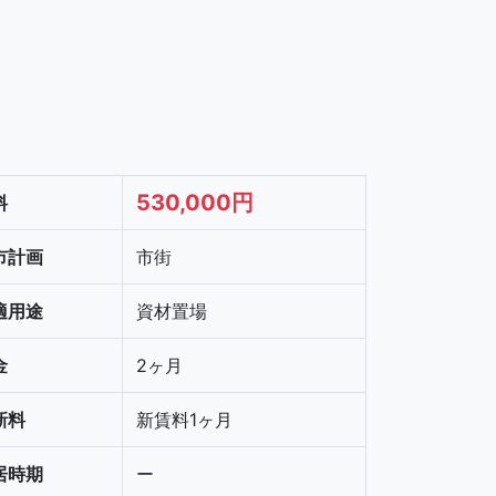
530,000円
料
市計画
市街
適用途
資材置場
金
2ヶ月
新料
新賃料1ヶ月
居時期
ー