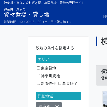
Skip
神奈川・東京の資材置き場、車両置場、貸地の専門サイト
to
神奈川・東京の
資材置場・貸し地
content
H
営業時間 10：00-18：00（土・日・祝を除く）
絞込み条件を指定する
エリア
東京貸地
横
神奈川貸地
賃料
新着物件
募集終了
詳細地域
東京都