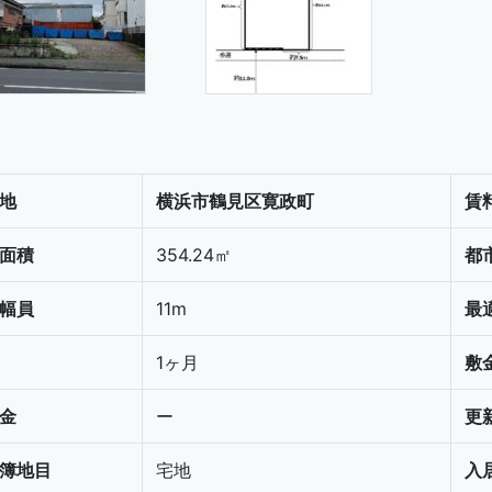
地
横浜市鶴見区寛政町
賃
面積
354.24㎡
都
幅員
11m
最
1ヶ月
敷
金
ー
更
簿地目
宅地
入