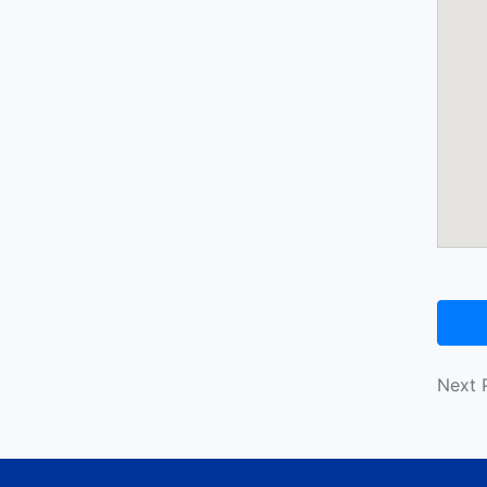
投
Next 
稿
ナ