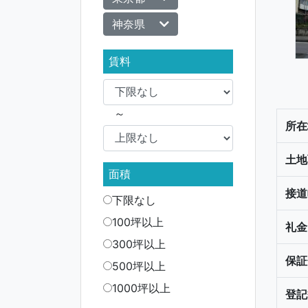
神奈県
賃料
～
所在
土地
面積
接道
下限なし
100坪以上
礼金
300坪以上
保証
500坪以上
1000坪以上
登記