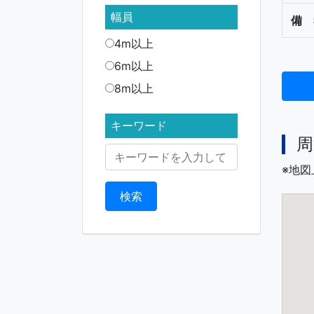
幅員
備 
4m以上
6m以上
8m以上
キーワード
周
※地