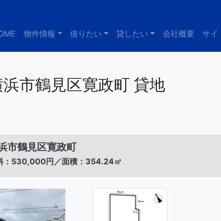
OME
物件情報
借りたい
貸したい
会社概要
サイ
横浜市鶴見区寛政町 貸地
浜市鶴見区寛政町
：530,000円／面積：354.24㎡