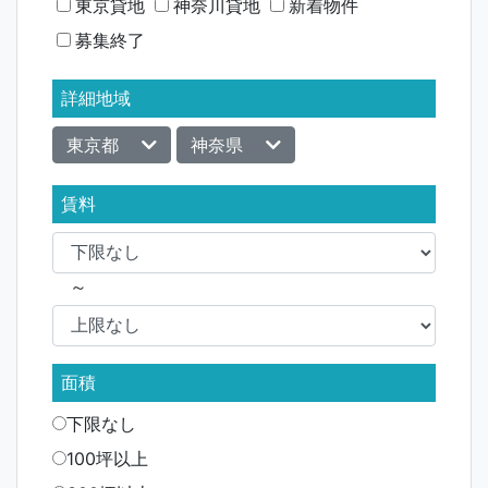
シ
東京貸地
神奈川貸地
新着物件
募集終了
ョ
ン
詳細地域
東京都
神奈県
賃料
～
面積
下限なし
100坪以上