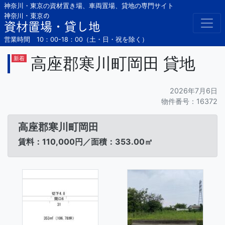
Skip
神奈川・東京の資材置き場、車両置場、貸地の専門サイト
to
神奈川・東京の
資材置場・貸し地
content
営業時間 10：00-18：00（土・日・祝を除く）
高座郡寒川町岡田 貸地
新着
2026年7月6日
物件番号：16372
高座郡寒川町岡田
賃料：110,000円／面積：353.00㎡