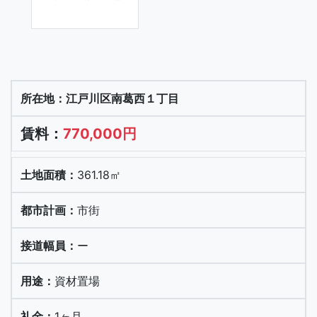
江戸川区南葛西１丁目
770,000円
361.18㎡
市街
ー
資材置場
1ヶ月