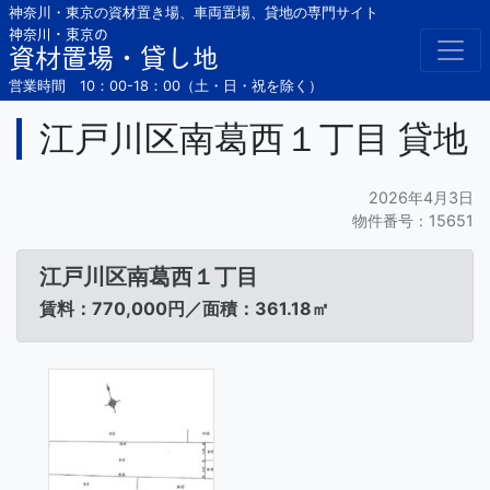
Skip
神奈川・東京の資材置き場、車両置場、貸地の専門サイト
to
神奈川・東京の
資材置場・貸し地
content
営業時間 10：00-18：00（土・日・祝を除く）
江戸川区南葛西１丁目 貸地
2026年4月3日
物件番号：15651
江戸川区南葛西１丁目
賃料：770,000円／面積：361.18㎡