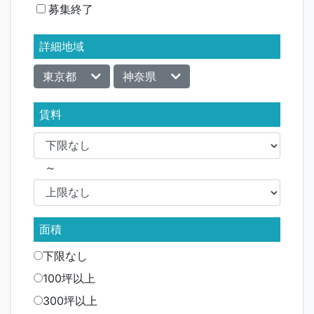
募集終了
ョ
ン
詳細地域
東京都
神奈県
賃料
～
面積
下限なし
100坪以上
300坪以上