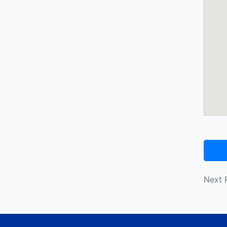
投
Next 
稿
ナ