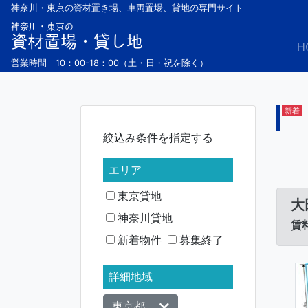
Skip
神奈川・東京の資材置き場、車両置場、貸地の専門サイト
to
神奈川・東京の
資材置場・貸し地
content
H
営業時間 10：00-18：00（土・日・祝を除く）
新着
絞込み条件を指定する
エリア
東京貸地
大
神奈川貸地
賃料
新着物件
募集終了
詳細地域
東京都