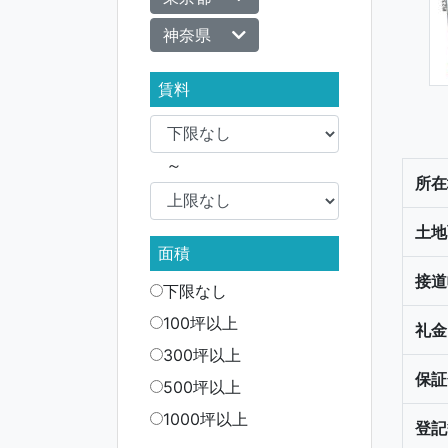
神奈県
賃料
～
所在
土地
面積
接道
下限なし
100坪以上
礼金
300坪以上
保証
500坪以上
1000坪以上
登記