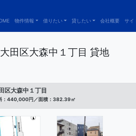
OME
物件情報
借りたい
貸したい
会社概要
サイ
大田区大森中１丁目 貸地
田区大森中１丁目
：440,000円／面積：382.39㎡