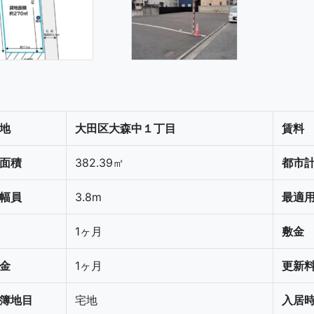
地
大田区大森中１丁目
賃料
面積
382.39㎡
都市
幅員
3.8m
最適
1ヶ月
敷金
金
1ヶ月
更新
簿地目
宅地
入居