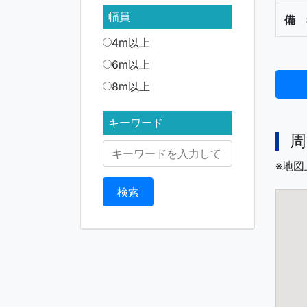
幅員
備 
4m以上
6m以上
8m以上
キーワード
周
※地