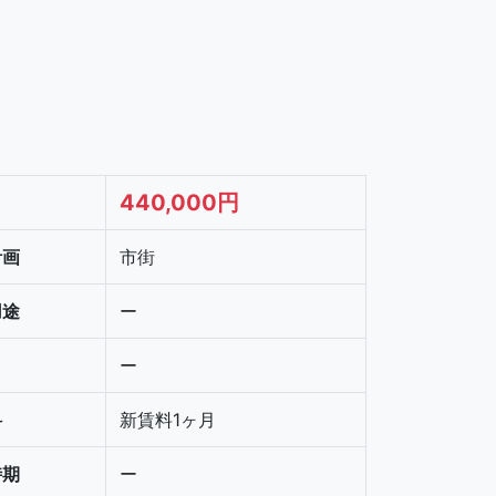
440,000円
計画
市街
用途
ー
ー
料
新賃料1ヶ月
時期
ー