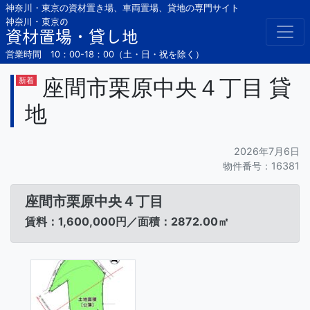
Skip
神奈川・東京の資材置き場、車両置場、貸地の専門サイト
to
神奈川・東京の
資材置場・貸し地
content
営業時間 10：00-18：00（土・日・祝を除く）
座間市栗原中央４丁目 貸
新着
地
2026年7月6日
物件番号：16381
座間市栗原中央４丁目
賃料：1,600,000円／面積：2872.00㎡