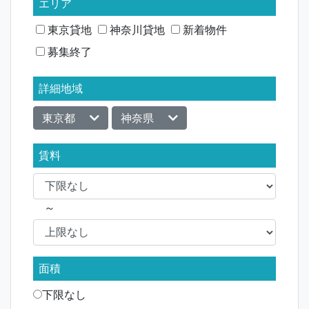
ー
エリア
シ
東京貸地
神奈川貸地
新着物件
募集終了
ョ
ン
詳細地域
東京都
神奈県
賃料
～
面積
下限なし