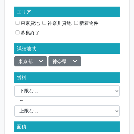
ゲ
ー
エリア
シ
東京貸地
神奈川貸地
新着物件
募集終了
ョ
ン
詳細地域
東京都
神奈県
賃料
～
面積