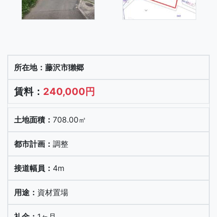
藤沢市獺郷
240,000円
708.00㎡
調整
4m
資材置場
1ヶ月