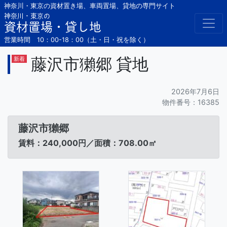
Skip
神奈川・東京の資材置き場、車両置場、貸地の専門サイト
to
神奈川・東京の
資材置場・貸し地
content
営業時間 10：00-18：00（土・日・祝を除く）
藤沢市獺郷 貸地
新着
2026年7月6日
物件番号：16385
藤沢市獺郷
賃料：240,000円／面積：708.00㎡