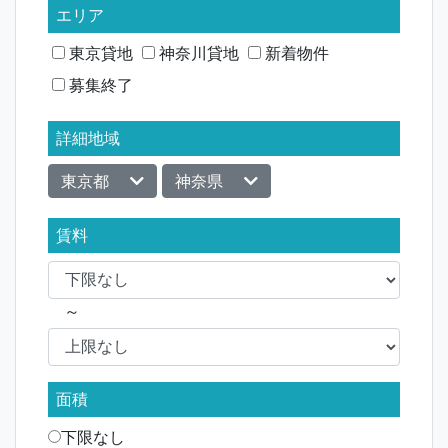
ー
エリア
シ
東京貸地
神奈川貸地
新着物件
募集終了
ョ
ン
詳細地域
東京都
神奈県
賃料
～
面積
下限なし