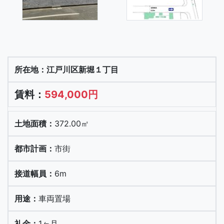
江戸川区新堀１丁目
594,000円
372.00㎡
市街
6m
車両置場
1ヶ月