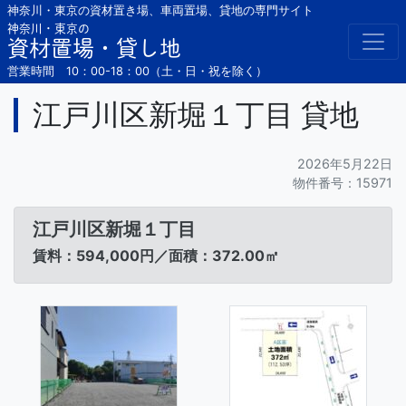
Skip
神奈川・東京の資材置き場、車両置場、貸地の専門サイト
to
神奈川・東京の
資材置場・貸し地
content
営業時間 10：00-18：00（土・日・祝を除く）
江戸川区新堀１丁目 貸地
2026年5月22日
物件番号：15971
江戸川区新堀１丁目
賃料：594,000円／面積：372.00㎡