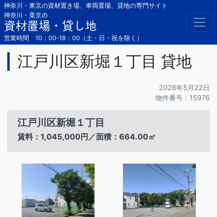
Skip
神奈川・東京の資材置き場、車両置場、貸地の専門サイト
to
神奈川・東京の
資材置場・貸し地
content
営業時間 10：00-18：00（土・日・祝を除く）
江戸川区新堀１丁目 貸地
2026年5月22日
物件番号：15976
江戸川区新堀１丁目
賃料：1,045,000円／面積：664.00㎡