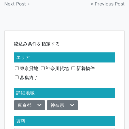
投
Next Post »
« Previous Post
稿
ナ
ビ
絞込み条件を指定する
ゲ
ー
エリア
シ
東京貸地
神奈川貸地
新着物件
募集終了
ョ
ン
詳細地域
東京都
神奈県
賃料